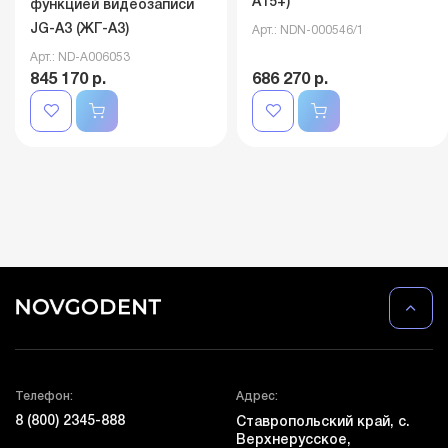
А15+)
функцией видеозаписи
JG-A3 (ЖГ-А3)
Арт.: NDN-000546/1
Арт.: ND-A006053
845 170 р.
686 270 р.
Телефон:
Адрес:
8 (800) 2345-888
Ставропольский край, с.
Верхнерусское,