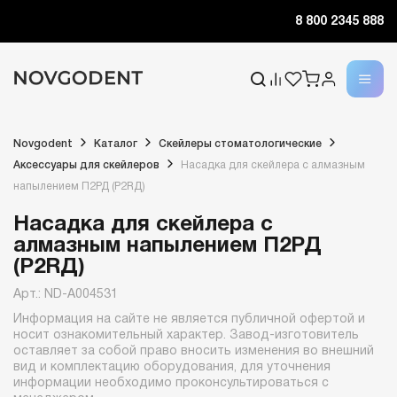
8 800 2345 888
Novgodent
Каталог
Скейлеры стоматологические
Аксессуары для скейлеров
Насадка для скейлера с алмазным
напылением П2РД (P2RД)
Насадка для скейлера с
алмазным напылением П2РД
(P2RД)
Арт.: ND-A004531
Информация на сайте не является публичной офертой и
носит ознакомительный характер. Завод-изготовитель
оставляет за собой право вносить изменения во внешний
вид и комплектацию оборудования, для уточнения
информации необходимо проконсультироваться с