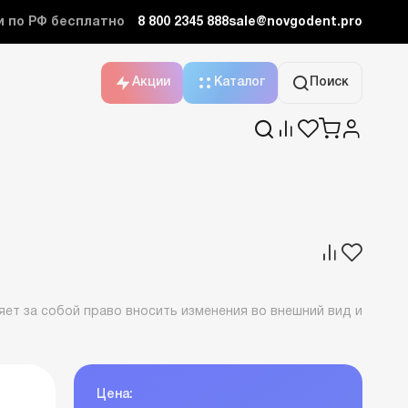
и по РФ бесплатно
8 800 2345 888
sale@novgodent.pro
Акции
Каталог
Поиск
ет за собой право вносить изменения во внешний вид и
Цена: