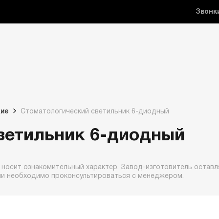
Звонк
кие
Стоматологический светильник 6-диодный
ветильник 6-диодный
 носит ознакомительный характер. Завод-изготовитель оставля
ии необходимо проконсультироваться с менеджером.