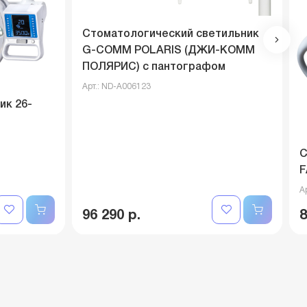
Стоматологический светильник
G-COMM POLARIS (ДЖИ-КОММ
ПОЛЯРИС) с пантографом
Арт.: ND-A006123
ик 26-
С
F
А
96 290 р.
8