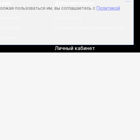
елям
Дополнительно
олжая пользоваться им, вы соглашаетесь с
Политикой
 и лизинг
Карта сайта
и оплата
Политика конфиденциальности
й центр
Личный кабинет
 обзоры
Авторизация
Регистрация
Мои заказы
Лист сравнения
Корзина
Избранные