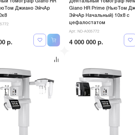
ный томограф Giano HR
Дентальный томограф Ne
НьюТом Джиано ЭйчАр
Giano HR Prime (НьюТом Д
0x8
ЭйчАр Начальный) 10x8 с
цефалостатом
05772
Арт.: ND-A005772
00 р.
4 000 000 р.