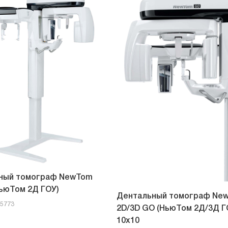
ный томограф NewTom
ьюТом 2Д ГОУ)
Дентальный томограф Ne
05773
2D/3D GO (НьюТом 2Д/3Д Г
10x10