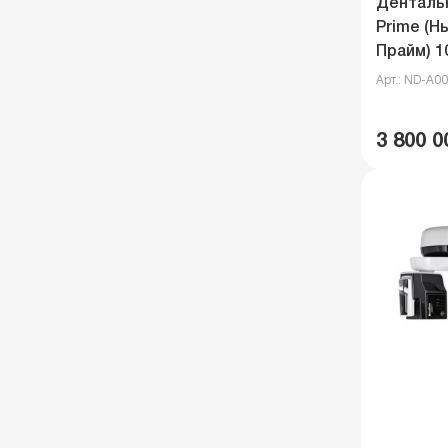
Денталь
Prime (
Прайм) 1
Арт.: ND-A0
3 800 0