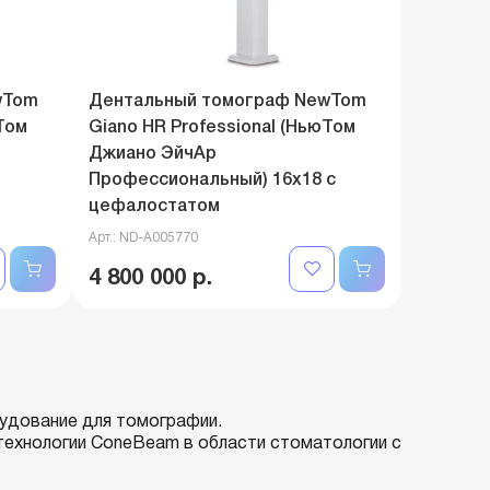
wTom
Дентальный томограф NewTom
Том
Giano HR Professional (НьюТом
Джиано ЭйчАр
Профессиональный) 16x18 с
цефалостатом
Арт.: ND-A005770
4 800 000 р.
рудование для томографии.
технологии ConeBeam в области стоматологии с