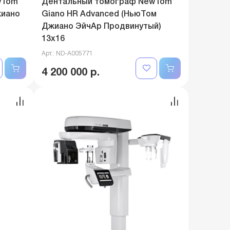
wTom
Дентальный томограф NewTom
жиано
Giano HR Advanced (НьюТом
Джиано ЭйчАр Продвинутый)
13x16
Арт.: ND-A005771
4 200 000 р.