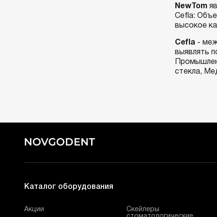
NewTom
яв
Cefla: Объ
высокое ка
Cefla
- меж
выявлять п
Промышленн
стекла, Ме
Каталог оборудования
Акции
Скейлеры
стоматологические