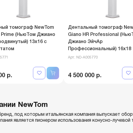
ный томограф NewTom
Дентальный томограф Ne
 Prime (НьюТом Джиано
Giano HR Professional (Нью
одвинутый) 13x16 с
Джиано ЭйчАр
татом
Профессиональный) 16x18
05771
Арт.: ND-A005770
00 р.
4 500 000 р.
пании NewTom
бренд, под которым итальянская компания выпускает обо
пания является пионером использования конусно-лучевой 