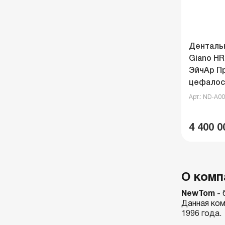
Денталь
Giano HR
ЭйчАр Пр
цефалос
Арт.: ND-A0
4 400 0
О ком
NewTom
- 
Данная ком
1996 года.