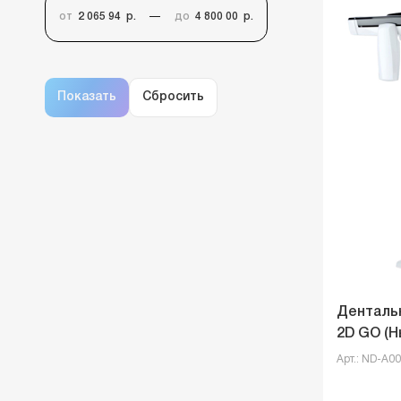
от
р.
до
р.
Денталь
2D GO (Н
Арт.: ND-A0