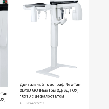
Дентальный томограф NewTom
2D/3D GO (НьюТом 2Д/3Д ГОУ)
wTom
10x10 с цефалостатом
ОУ)
Арт.: ND-A005767