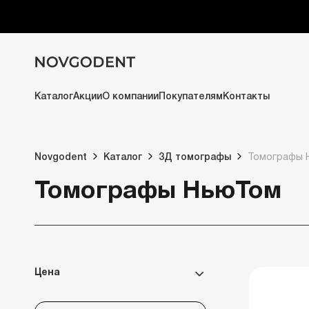
Каталог
Акции
О компании
Покупателям
Контакты
Novgodent
Каталог
3Д томографы
Томографы 
Томографы НьюТом
Цена