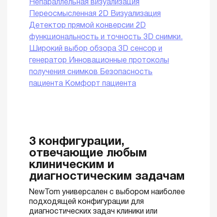
Непараллельная визуализация
Переосмысленная 2D Визуализация
Детектор прямой конверсии
2D
функциональность и точность
3D снимки.
Широкий выбор обзора
3D сенсор и
генератор
Инновационные протоколы
получения снимков
Безопасность
пациента
Комфорт пациента
3 конфигурации,
отвечающие любым
клиническим и
диагностическим задачам
NewTom универсален с выбором наиболее
подходящей конфигурации для
диагностических задач клиники или