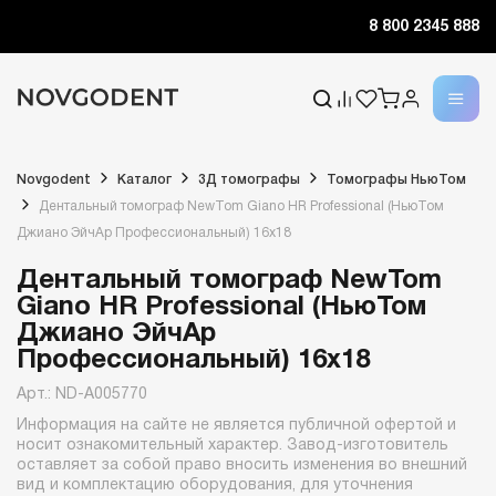
8 800 2345 888
Novgodent
Каталог
3Д томографы
Томографы НьюТом
Дентальный томограф NewTom Giano HR Professional (НьюТом
Джиано ЭйчАр Профессиональный) 16x18
Дентальный томограф NewTom
Giano HR Professional (НьюТом
Джиано ЭйчАр
Профессиональный) 16x18
Арт.: ND-A005770
Информация на сайте не является публичной офертой и
носит ознакомительный характер. Завод-изготовитель
оставляет за собой право вносить изменения во внешний
вид и комплектацию оборудования, для уточнения