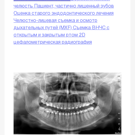
челюсть
Пациент, частично лишенный зубов
Оценка старого эндодонтического лечения
Челюстно-лицевая съемка и осмотр
дыхательных путей (MXF)
Съемка ВНЧС с
открытым и закрытым ртом
2D
цефалометрическая радиография