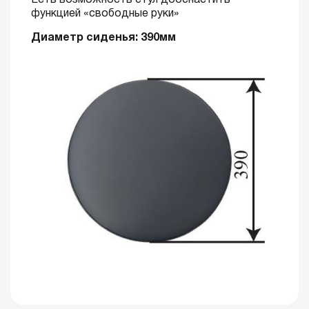
Есть возможность стул дооснастить
функцией «свободные руки»
Диаметр сиденья: 390мм
СпанчБоб
В12-21
В12-43
В12-54
синий
мятный
В12-63
В12-64
бирюзовый
зеленый
АТЛАНТИС
оливковый
розовый
синяя лазурь
синий