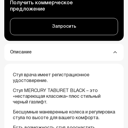
Получить коммерческое
предложение
Запросить
HX012-15
HX012-17
HX012-19
HX012-22
Описание
Стул врача имеет регистрационное
HX012-25
HX012-26
HX012-27
HX012-29
удостоверение.
Стул MERCURY TABURET BLACK – это
«нестареющая классика» плюс стильный
черный газлифт.
Бесшумные маневренные колеса и регулировка
СпанчБоб
HX012-31
HX012-32
HX012-35
желтый
стула по высоте для вашего комфорта.