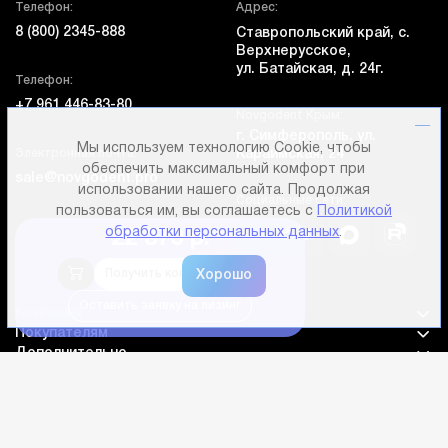
Телефон:
Адрес:
8 (800) 2345-888
Ставропольский край, с.
Верхнерусское,
ул. Батайская, д. 24г.
Телефон:
+7 961 446-83-80
Novgodent Крым:
г. Симферополь, ул.
Мы используем технологию Cookie, чтобы
Электронная почта:
Караимская, 24
обеспечить максимальный комфорт при
sale@novgodent.pro
использовании нашего сайта. Продолжая
Социальные сети:
пользоваться им, вы соглашаетесь с
Политикой
обработки персональных данных
.
22 370 р.
Получить консультацию
Оставить заявку на лизинг
Компания
Покупателям
Дополнительно
Личный кабинет
Каталог оборудования