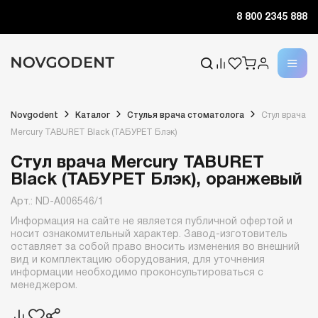
8 800 2345 888
Novgodent
Каталог
Стулья врача стоматолога
Стул врача
Mercury TABURET Black (ТАБУРЕТ Блэк)
Стул врача Mercury TABURET
Black (ТАБУРЕТ Блэк), оранжевый
Арт.: ND-A006546/1
Информация на сайте не является публичной офертой и
носит ознакомительный характер. Завод-изготовитель
оставляет за собой право вносить изменения во внешний
вид и комплектацию оборудования, для уточнения
информации необходимо проконсультироваться с
менеджером.