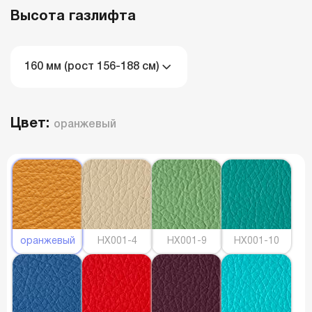
Высота газлифта
160 мм (рост 156-188 см)
Цвет:
оранжевый
оранжевый
HX001-4
HX001-9
HX001-10