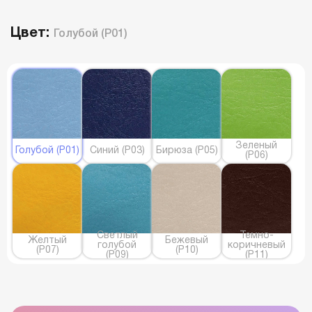
Цвет:
Голубой (P01)
Зеленый
Голубой (P01)
Синий (P03)
Бирюза (P05)
(P06)
Светлый
Темно-
Желтый
Бежевый
голубой
коричневый
(P07)
(P10)
(P09)
(P11)