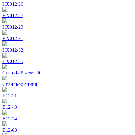
HX012-26
HX012-27
HX012-29
HX012-31
HX012-32
HX012-35
СпанчБоб желтый
СпанчБоб синий
В12-21
В12-43
В12-54
В12-63