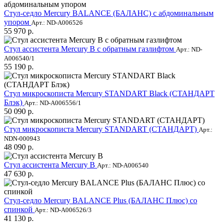
Стул-седло Mercury BALANCE (БАЛАНС) с абдоминальным
упором
Арт.: ND-A006526
55 970 р.
Стул ассистента Mercury B с обратным газлифтом
Арт.: ND-
A006540/1
55 190 р.
Стул микроскописта Mercury STANDART Black (СТАНДАРТ
Блэк)
Арт.: ND-A006556/1
50 090 р.
Стул микроскописта Mercury STANDART (СТАНДАРТ)
Арт.:
NDN-000943
48 090 р.
Стул ассистента Mercury B
Арт.: ND-A006540
47 630 р.
Стул-седло Mercury BALANCE Plus (БАЛАНС Плюс) со
спинкой
Арт.: ND-A006526/3
41 130 р.