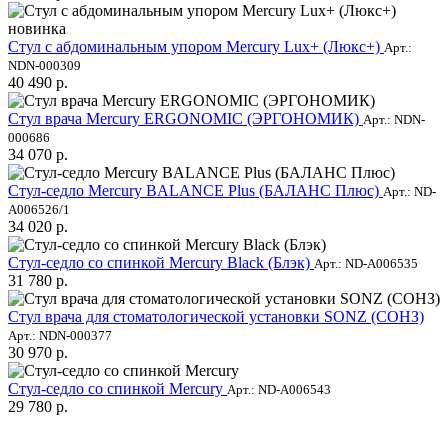
новинка
Стул с абдоминальным упором Mercury Lux+ (Люкс+)
Арт.:
NDN-000309
40 490 р.
Стул врача Mercury ERGONOMIC (ЭРГОНОМИК)
Арт.: NDN-
000686
34 070 р.
Стул-седло Mercury BALANCE Plus (БАЛАНС Плюс)
Арт.: ND-
A006526/1
34 020 р.
Стул-седло со спинкой Mercury Black (Блэк)
Арт.: ND-A006535
31 780 р.
Стул врача для стоматологической установки SONZ (СОНЗ)
Арт.: NDN-000377
30 970 р.
Стул-седло со спинкой Mercury
Арт.: ND-A006543
29 780 р.